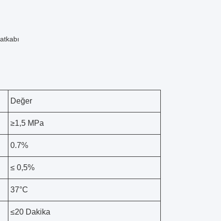
atkabı
Değer
≥1,5 MPa
0.7%
≤ 0,5%
37°C
≤20 Dakika