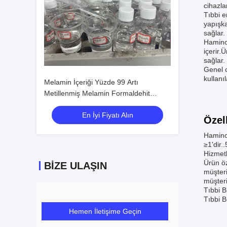
cihazla
Tıbbi e
yapışka
sağlar.
Haminol
içerir.
sağlar.
Genel o
kullanıl
Melamin İçeriği Yüzde 99 Artı
Metillenmiş Melamin Formaldehit
Reçinesi Mükemmel Kimyasal Direnç
En İyi Fiyatı Alın
ve Yüzde 90 veya Üzeri Parlaklık
Özell
Haminol
≥1'dir.
Hizmetl
Ürün öz
BIZE ULAŞIN
müşteri
müşteri
Tıbbi B
Tıbbi 
Hemen İletişime Geçin