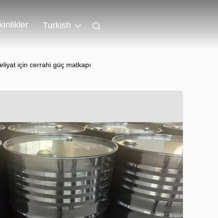
kinlikler
Turkish
iyat için cerrahi güç matkapı