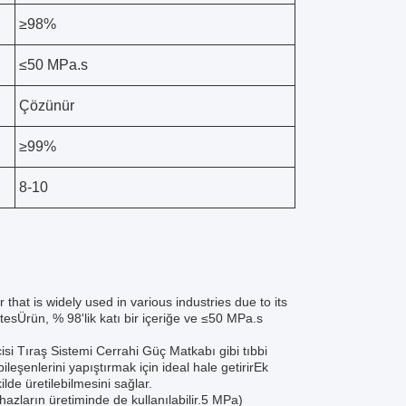
≥98%
≤50 MPa.s
Çözünür
≥99%
8-10
t is widely used in various industries due to its
esÜrün, % 98'lik katı bir içeriğe ve ≤50 MPa.s
i Tıraş Sistemi Cerrahi Güç Matkabı gibi tıbbi
ileşenlerini yapıştırmak için ideal hale getirirEk
ilde üretilebilmesini sağlar.
ihazların üretiminde de kullanılabilir.5 MPa)