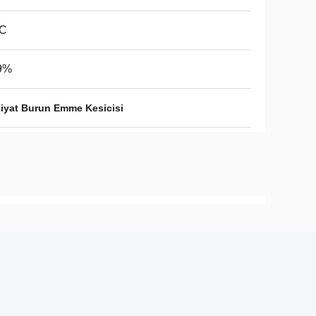
.C
9%
iyat Burun Emme Kesicisi