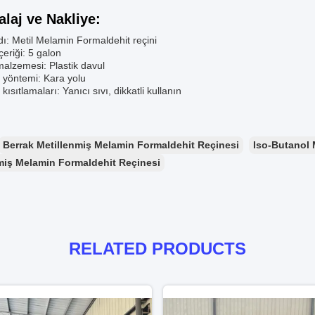
laj ve Nakliye:
ı: Metil Melamin Formaldehit reçini
çeriği: 5 galon
alzemesi: Plastik davul
 yöntemi: Kara yolu
kısıtlamaları: Yanıcı sıvı, dikkatli kullanın
Berrak Metillenmiş Melamin Formaldehit Reçinesi
Iso-Butanol 
miş Melamin Formaldehit Reçinesi
RELATED PRODUCTS