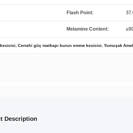
Flash Point:
37
Melamine Content:
≥9
,
,
kesicisi
Cerrahi güç matkapı burun emme kesicisi
Yumuşak Amel
t Description