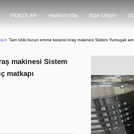
VİDEOLAR
Hakkımızda
Bize Ulaşın
Et
si
>
Tam tıbbi burun emme kesicisi tıraş makinesi Sistem Yumuşak amel
ıraş makinesi Sistem
üç matkapı