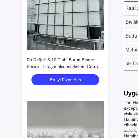
Katı İ
Sıvılı
Suda 
Melam
Ph Değeri 8-10 Tıbbi Burun Emme
pH De
Kesicisi Tıraş makinesi Sistem Cerrahi
güç matkapı Burun ameliyatı ve emme
En İyi Fiyatı Alın
yetenekleri sunar
Uygu
The Ham
excepti
viskozi
Haminol
cihazla
olarak,
Haminol