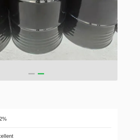
.2%
ellent