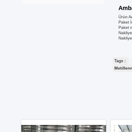
Amba
Ürün Ad
Paket İ
Paket m
Nakliye
Nakliye 
Tags：
Metillen