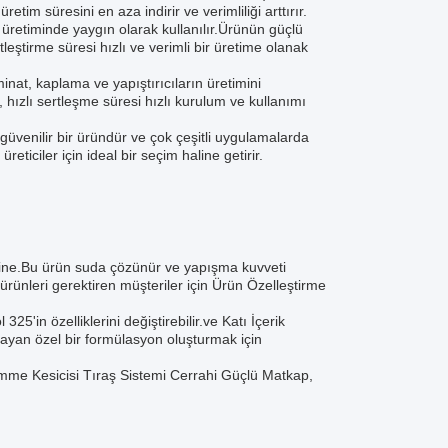
etim süresini en aza indirir ve verimliliği arttırır.
üretiminde yaygın olarak kullanılır.Ürünün güçlü
rtleştirme süresi hızlı ve verimli bir üretime olanak
nat, kaplama ve yapıştırıcıların üretimini
 hızlı sertleşme süresi hızlı kurulum ve kullanımı
üvenilir bir üründür ve çok çeşitli uygulamalarda
üreticiler için ideal bir seçim haline getirir.
çine.Bu ürün suda çözünür ve yapışma kuvveti
 ürünleri gerektiren müşteriler için Ürün Özelleştirme
25'in özelliklerini değiştirebilir.ve Katı İçerik
layan özel bir formülasyon oluşturmak için
mme Kesicisi Tıraş Sistemi Cerrahi Güçlü Matkap,