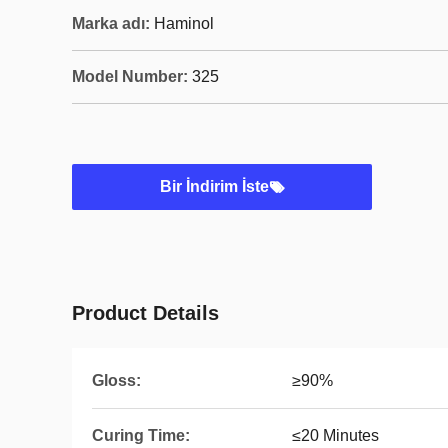
Marka adı:
Haminol
Model Number:
325
Bir İndirim İste
Product Details
Gloss:
≥90%
Curing Time:
≤20 Minutes