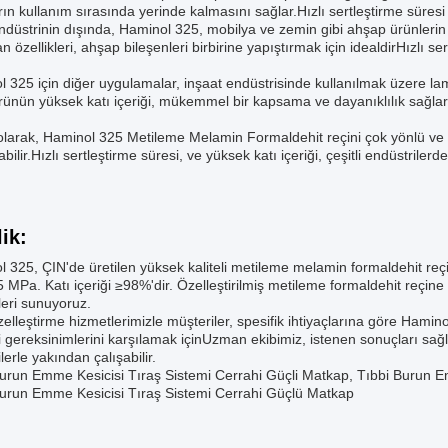
rın kullanım sırasında yerinde kalmasını sağlar.Hızlı sertleştirme süresi ür
ndüstrinin dışında, Haminol 325, mobilya ve zemin gibi ahşap ürünlerin 
n özellikleri, ahşap bileşenleri birbirine yapıştırmak için idealdirHızlı se
 325 için diğer uygulamalar, inşaat endüstrisinde kullanılmak üzere lami
Ürünün yüksek katı içeriği, mükemmel bir kapsama ve dayanıklılık sağlar,
larak, Haminol 325 Metileme Melamin Formaldehit reçini çok yönlü ve g
abilir.Hızlı sertleştirme süresi, ve yüksek katı içeriği, çeşitli endüstrilerde 
ik:
 325, ÇIN'de üretilen yüksek kaliteli metileme melamin formaldehit re
.5 MPa. Katı içeriği ≥98%'dir. Özelleştirilmiş metileme formaldehit reçine
eri sunuyoruz.
elleştirme hizmetlerimizle müşteriler, spesifik ihtiyaçlarına göre Haminol 3
 gereksinimlerini karşılamak içinUzman ekibimiz, istenen sonuçları sağ
lerle yakından çalışabilir.
urun Emme Kesicisi Tıraş Sistemi Cerrahi Güçli Matkap, Tıbbi Burun E
Burun Emme Kesicisi Tıraş Sistemi Cerrahi Güçlü Matkap