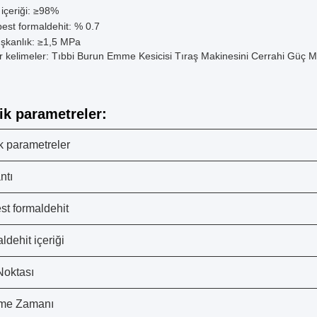
 içeriği: ≥98%
est formaldehit: % 0.7
şkanlık: ≥1,5 MPa
r kelimeler: Tıbbi Burun Emme Kesicisi Tıraş Makinesini Cerrahi Güç M
ik parametreler:
k parametreler
ntı
st formaldehit
ldehit içeriği
Noktası
şme Zamanı