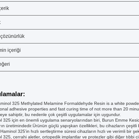
çerik
k
çözünürlük
in içeriği
ğeri
lamalar:
inol 325 Methylated Melamine Formaldehyde Resin is a white powder tha
onal adhesive properties and fast curing time of not more than 20 minut
teye sahiptir, bu nedenle çok çeşitli uygulamalar için uygundur.
 325 için en önemli uygulama senaryolarından biri, Burun Emme Kesicis
rın üretimindedir.Ürünün güçlü yapışkan özellikleri, bu cihazların çeşitli b
 Haminol 325'in hızlı sertleştirme süresi cihazların hızlı ve verimli bir şek
 325, cerrahi aletler, ortopedik implantlar ve protezler gibi diğer tıbbi c