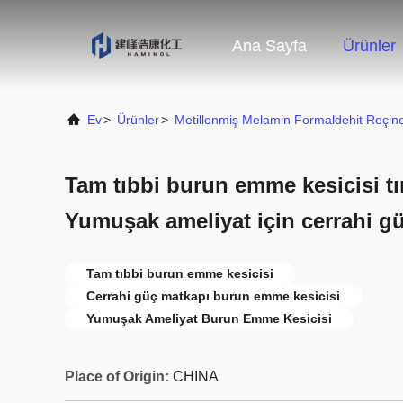
Ana Sayfa
Ürünler
Ev
>
Ürünler
>
Metillenmiş Melamin Formaldehit Reçine
Tam tıbbi burun emme kesicisi t
Yumuşak ameliyat için cerrahi g
Tam tıbbi burun emme kesicisi
Cerrahi güç matkapı burun emme kesicisi
Yumuşak Ameliyat Burun Emme Kesicisi
Place of Origin:
CHINA