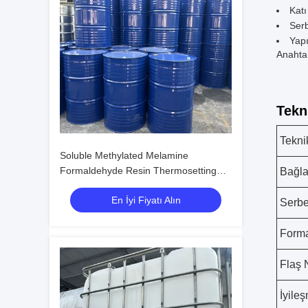
Katı
Serb
Yapı
Anahta
Tekn
Tekni
Soluble Methylated Melamine
Formaldehyde Resin Thermosetting
Bağla
Resin Flash Point 37C Kompozit
En İyi Fiyatı Alın
imalatında ve kağıt kaplamalarında
Serbe
kullanılır
Forma
Flaş 
İyile