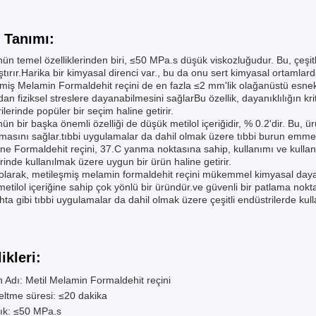
 Tanımı:
ün temel özelliklerinden biri, ≤50 MPa.s düşük viskozluğudur. Bu, çeşit
ştırır.Harika bir kimyasal direnci var., bu da onu sert kimyasal ortamlard
miş Melamin Formaldehit reçini de en fazla ≤2 mm'lik olağanüstü esnek
dan fiziksel streslere dayanabilmesini sağlarBu özellik, dayanıklılığın kri
ilerinde popüler bir seçim haline getirir.
ün bir başka önemli özelliği de düşük metilol içeriğidir, % 0.2'dir. Bu, ü
lmasını sağlar.tıbbi uygulamalar da dahil olmak üzere tıbbi burun emme 
e Formaldehit reçini, 37.C yanma noktasına sahip, kullanımı ve kullanım
rinde kullanılmak üzere uygun bir ürün haline getirir.
larak, metileşmiş melamin formaldehit reçini mükemmel kimyasal dayan
etilol içeriğine sahip çok yönlü bir üründür.ve güvenli bir patlama no
ta gibi tıbbi uygulamalar da dahil olmak üzere çeşitli endüstrilerde kulla
ikleri:
 Adı: Metil Melamin Formaldehit reçini
ltme süresi: ≤20 dakika
lık: ≤50 MPa.s