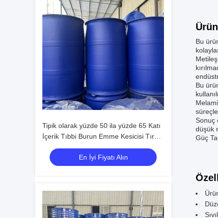
Ürün
Bu ürün
kolayla
Metileş
kırılma
endüstr
Bu ürün
kullanı
Melamin
süreçle
Sonuç o
Tipik olarak yüzde 50 ila yüzde 65 Katı
düşük m
İçerik Tıbbi Burun Emme Kesicisi Tıraş
Güç Tah
makinesi Sistem Cerrahi güç matkapı
En İyi Fiyatı Alın
Cerrahi operasyonu sunar
Özell
Ürün
Düze
Sıvı