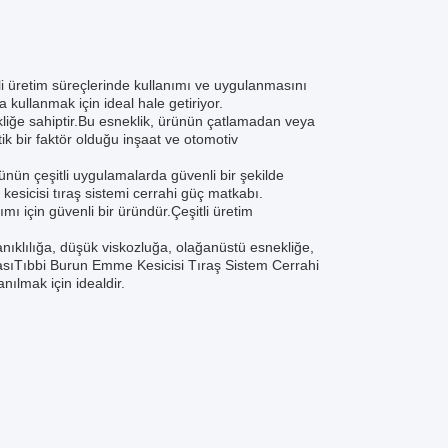
li üretim süreçlerinde kullanımı ve uygulanmasını
a kullanmak için ideal hale getiriyor.
liğe sahiptir.Bu esneklik, ürünün çatlamadan veya
tik bir faktör olduğu inşaat ve otomotiv
rünün çeşitli uygulamalarda güvenli bir şekilde
kesicisi tıraş sistemi cerrahi güç matkabı.
ı için güvenli bir üründür.Çeşitli üretim
ıklılığa, düşük viskozluğa, olağanüstü esnekliğe,
ktasıTıbbi Burun Emme Kesicisi Tıraş Sistem Cerrahi
nılmak için idealdir.